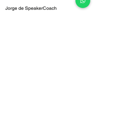
Jorge de SpeakerCoach
Comentarios
Escribir un comentario...
Entradas destacadas