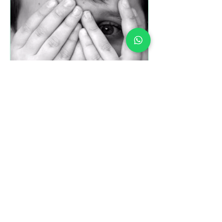
3 min de lectura
La clave sobre el miedo a
hablar en público. Aquí
va..