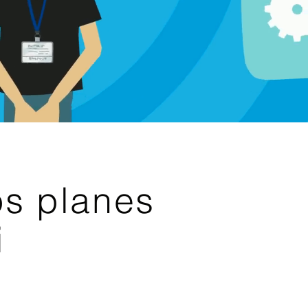
s planes
i