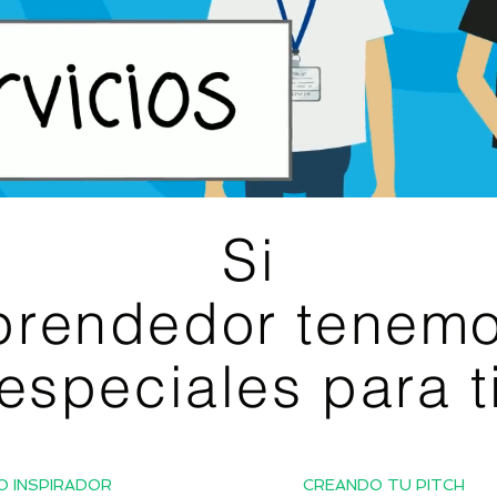
Si
prendedor tenemo
especiales para t
O INSPIRADOR
CREANDO TU PITCH