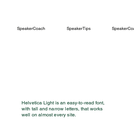
SpeakerCoach
SpeakerTips
SpeakerCoa
Helvetica Light is an easy-to-read font,
with tall and narrow letters, that works
well on almost every site.