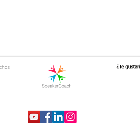
echos
¿Te gustar