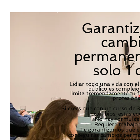
Garanti
camb
permanen
solo 1 
Lidiar todo una vida con e
público es complejo
limita tremendamente tu f
profesiona
Si crees que con un curso de 3
cambios, estás eq
No hay formulas
Requiere trabajo 
Te garantizamos que e
conseguirás cambios perman