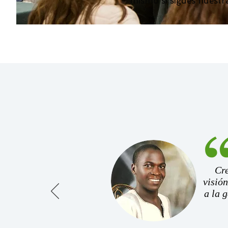
mismo si sigues nuestr
Cr
visión
a la g