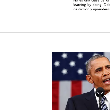
No es una clase de o
learning by doing. Deb
de dicción y aprender