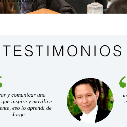
a metodología.
TESTIMONIOS
ear y comunicar una
i
 que inspire y movilice
e
ente, eso lo aprendí de
Jorge.