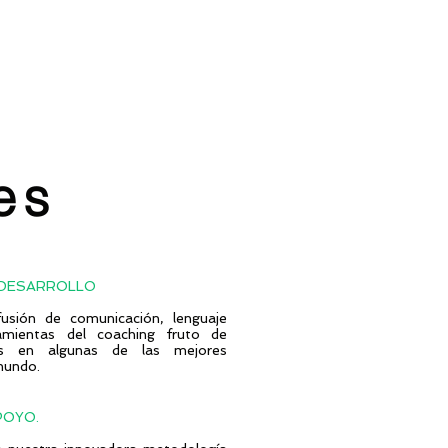
es
 DESARROLLO
usión de comunicación, lenguaje
amientas del coaching fruto de
os en algunas de las mejores
mundo.
POYO.