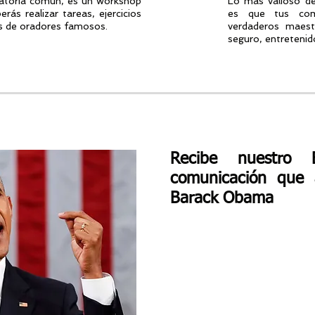
ratoria común, es un workshop
Lo más valioso d
erás realizar tareas, ejercicios
es que tus com
ás de oradores famosos.
verdaderos maes
seguro, entretenido
Recibe nuestro 
comunicación que 
Barack Obama