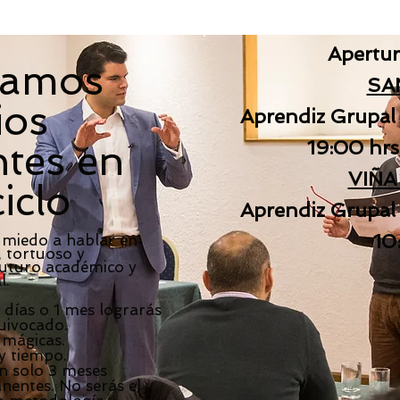
Apertur
zamos
SA
ios
Aprendiz Grupal
19:00 hrs
tes en
VIÑA
ciclo
Aprendiz Grupal 
10
l miedo a hablar en
, tortuoso y
uturo académico y
l.
 días o 1 mes lograrás
uivocado.
 mágicas.
y tiempo.
n solo 3 meses
entes. No serás el