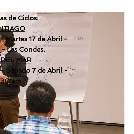
as de Ciclos:
NTIAGO
 -
Martes 17 de Abril -
 - Las Condes.
 DEL MAR
- Sábado 7 de Abril -
:30 am