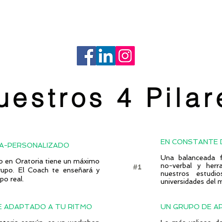
uestros 4 Pilar
EN CONSTANTE
RA-PERSONALIZADO
Una balanceada f
o en Oratoria tiene un máximo
no-verbal y herr
#1
upo. El Coach te enseñará y
nuestros estudi
po real.
universidades del 
TE ADAPTADO A TU RITMO
UN GRUPO DE A