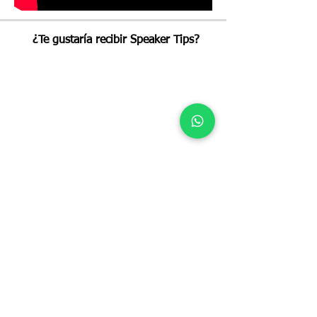
¿Te gustaría recibir Speaker Tips?
SpeakerCoach, todos los derechos
reservados © 2024.
Darwin 74, Anzúres, Piso 5