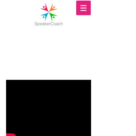
¡BIENVENIDO A SPEAKER
COACH!
Felicidades por adquirir nuestro curso de aprendiz, a
continuación un pequeño video introductorio al curso.